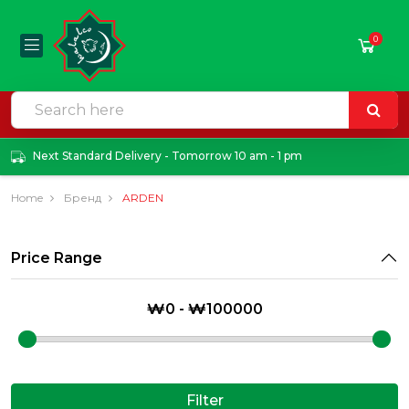
0
Next Standard Delivery - Tomorrow 10 am - 1 pm
Home
Бренд
ARDEN
Price Range
Filter