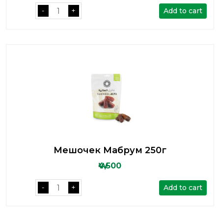
Add to cart
-
+
Мешочек Мабрум 250г
₩4,500
Add to cart
-
+