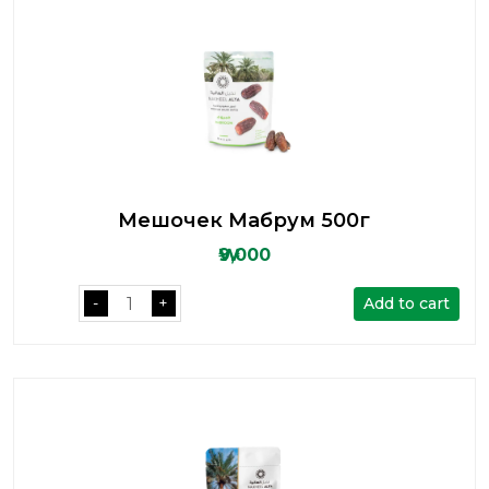
Мешочек Мабрум 500г
₩9,000
Add to cart
-
+