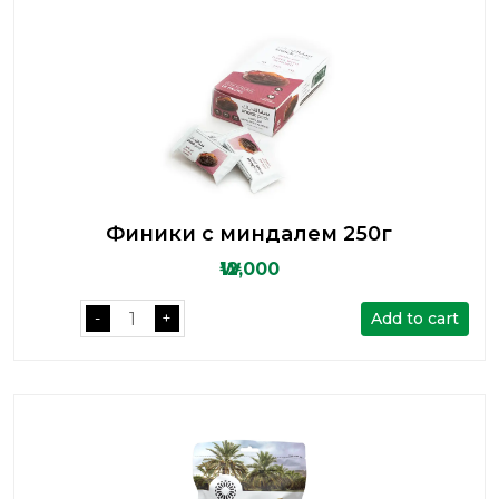
Финики с миндалем 250г
₩12,000
Add to cart
-
+