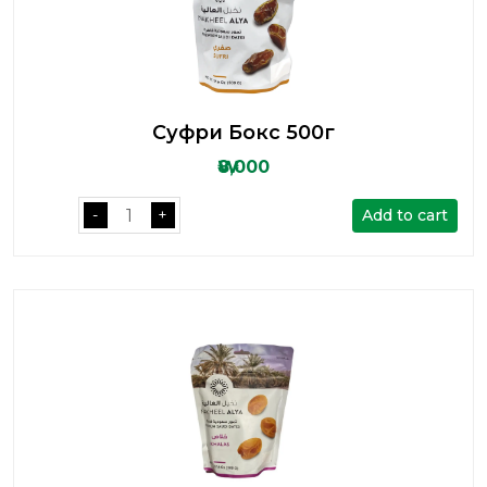
Суфри Бокс 500г
₩8,000
Add to cart
-
+