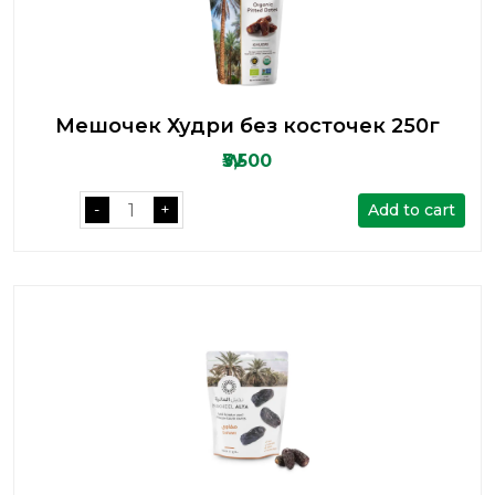
Мешочек Худри без косточек 250г
₩3,500
Add to cart
-
+