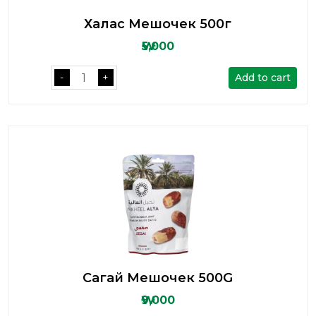
Халас Мешочек 500г
₩5,000
Add to cart
-
+
Сагай Мешочек 500G
₩9,000