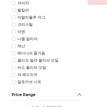
자이카
랄킬라
아발리올루 야그
크리스탈
아덴
나켈 알리야
제난
메디나의 즐거움
올리오 빌라 올리브 오일
바소 올리브 오일
라 페드리자
알로카브 너트
Price Range