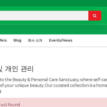
fers
Blog
회사 소개
Events/News
및 개인 관리
o the Beauty & Personal Care Sanctuary, where self-care
n of your unique beauty. Our curated collection is a ho
.
duct found