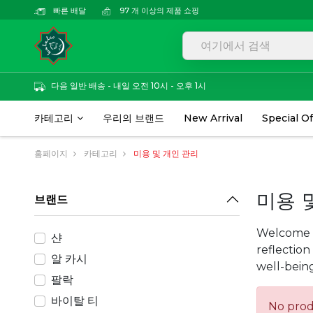
빠른 배달
97 개 이상의 제품 쇼핑
다음 일반 배송 - 내일 오전 10시 - 오후 1시
카테고리
우리의 브랜드
New Arrival
Special Of
홈페이지
카테고리
미용 및 개인 관리
브랜드
미용 
Welcome t
샨
reflectio
알 카시
well-being
팔락
바이탈 티
No pro