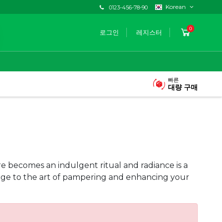
Korean
0123-456-78-90
0
로그인
레지스터
빠른
대량 구매
 becomes an indulgent ritual and radiance is a
mage to the art of pampering and enhancing your